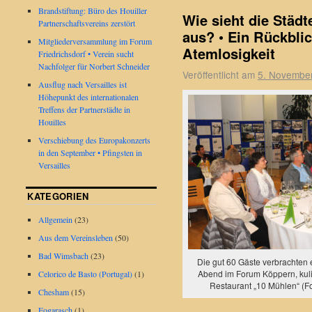
Brandstiftung: Büro des Houiller
Wie sieht die Städt
Partnerschaftsvereins zerstört
aus? • Ein Rückbli
Mitgliederversammlung im Forum
Atemlosigkeit
Friedrichsdorf • Verein sucht
Nachfolger für Norbert Schneider
Veröffentlicht am
5. Novembe
Ausflug nach Versailles ist
Höhepunkt des internationalen
Treffens der Partnerstädte in
Houilles
Verschiebung des Europakonzerts
in den September • Pfingsten in
Versailles
KATEGORIEN
Allgemein
(23)
Aus dem Vereinsleben
(50)
Bad Wimsbach
(23)
Die gut 60 Gäste verbrachten
Abend im Forum Köppern, kuli
Celorico de Basto (Portugal)
(1)
Restaurant „10 Mühlen“ (F
Chesham
(15)
Fogarasch
(1)