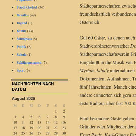
Städtepartnerschaften zwisch
Friedrichsdorf
(36)
freundschaftlich verbundenen
Houilles
(49)
Österreich.
Jugend
(1)
Kultur
(33)
Gut 60 Gäste, zu denen auch
Muratpasa
(5)
Stadtverordnetenvorsteher
Dr
Politik
(2)
Städtepartnerschaftsverein Fr
Schule
(1)
Eingehüllt in die Musik von 
Schüleraustausch
(5)
Myriam Jabaly
unternahmen s
Sport
(6)
Dokumenten, Aufnahmen, Tro
NACHRICHTEN NACH
fünf Jahrzehnten. Manch eine
DATUM
andere erinnerten sich gern a
August 2026
erste Radtour über fast 700 
M
D
M
D
F
S
S
1
2
3
4
5
6
7
8
9
Fünf besondere Gäste gaben s
10
11
12
13
14
15
16
Gründer oder Mitglieder der 
17
18
19
20
21
22
23
24
25
26
27
28
29
30
Ernst Pauly
,
Karl-Günter Pet