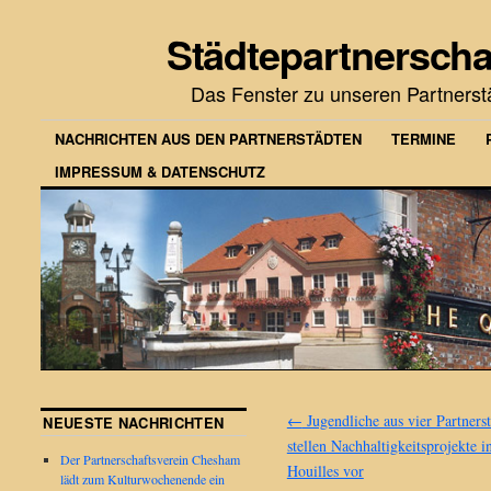
Städtepartnerscha
Das Fenster zu unseren Partners
NACHRICHTEN AUS DEN PARTNERSTÄDTEN
TERMINE
IMPRESSUM & DATENSCHUTZ
←
Jugendliche aus vier Partners
NEUESTE NACHRICHTEN
stellen Nachhaltigkeitsprojekte i
Der Partnerschaftsverein Chesham
Houilles vor
lädt zum Kulturwochenende ein