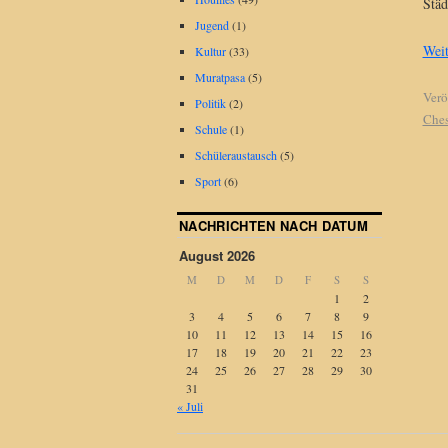
Städ
Jugend
(1)
Weit
Kultur
(33)
Muratpasa
(5)
Verö
Politik
(2)
Che
Schule
(1)
Schüleraustausch
(5)
Sport
(6)
NACHRICHTEN NACH DATUM
August 2026
M
D
M
D
F
S
S
1
2
3
4
5
6
7
8
9
10
11
12
13
14
15
16
17
18
19
20
21
22
23
24
25
26
27
28
29
30
31
« Juli