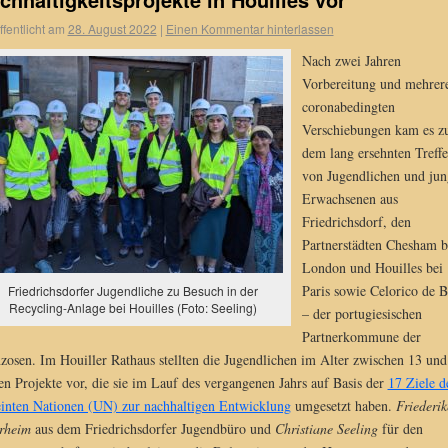
ffentlicht am
28. August 2022
|
Einen Kommentar hinterlassen
Nach zwei Jahren
Vorbereitung und mehrer
coronabedingten
Verschiebungen kam es z
dem lang ersehnten Treff
von Jugendlichen und ju
Erwachsenen aus
Friedrichsdorf, den
Partnerstädten Chesham b
London und Houilles bei
Paris sowie Celorico de B
Friedrichsdorfer Jugendliche zu Besuch in der
Recycling-Anlage bei Houilles (Foto: Seeling)
– der portugiesischen
Partnerkommune der
zosen. Im Houiller Rathaus stellten die Jugendlichen im Alter zwischen 13 und
en Projekte vor, die sie im Lauf des vergangenen Jahrs auf Basis der
17 Ziele d
inten Nationen (UN) zur nachhaltigen Entwicklung
umgesetzt haben.
Friederik
rheim
aus dem Friedrichsdorfer Jugendbüro und
Christiane Seeling
für den