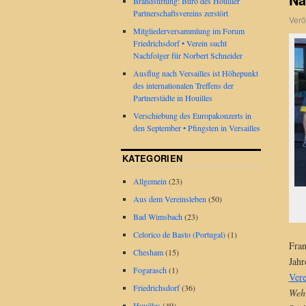
Brandstiftung: Büro des Houiller
Partnerschaftsvereins zerstört
Verö
Mitgliederversammlung im Forum
Friedrichsdorf • Verein sucht
Nachfolger für Norbert Schneider
Ausflug nach Versailles ist Höhepunkt
des internationalen Treffens der
Partnerstädte in Houilles
Verschiebung des Europakonzerts in
den September • Pfingsten in Versailles
KATEGORIEN
Allgemein
(23)
Aus dem Vereinsleben
(50)
Bad Wimsbach
(23)
Celorico de Basto (Portugal)
(1)
Fran
Chesham
(15)
Jahr
Fogarasch
(1)
Vere
Friedrichsdorf
(36)
Weh
Houilles
(49)