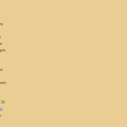
en
u
en
ngen
ei
asto
 20
er
e