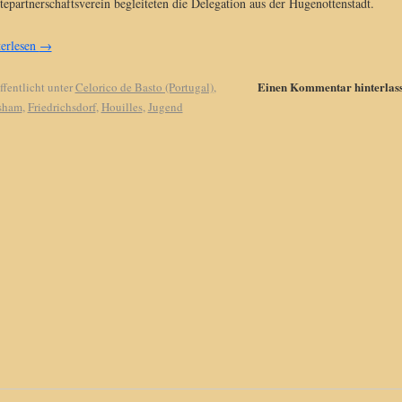
tepartnerschaftsverein begleiteten die Delegation aus der Hugenottenstadt.
erlesen
→
Einen Kommentar hinterlas
ffentlicht unter
Celorico de Basto (Portugal)
,
sham
,
Friedrichsdorf
,
Houilles
,
Jugend