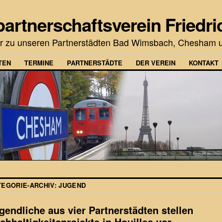
partnerschaftsverein Friedri
r zu unseren Partnerstädten Bad Wimsbach, Chesham u
TEN
TERMINE
PARTNERSTÄDTE
DER VEREIN
KONTAKT
TEGORIE-ARCHIV:
JUGEND
gendliche aus vier Partnerstädten stellen
chhaltigkeitsprojekte in Houilles vor