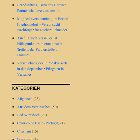
Brandstiftung: Büro des Houiller
Partnerschaftsvereins zerstört
Mitgliederversammlung im Forum
Friedrichsdorf • Verein sucht
Nachfolger für Norbert Schneider
Ausflug nach Versailles ist
Höhepunkt des internationalen
Treffens der Partnerstädte in
Houilles
Verschiebung des Europakonzerts
in den September • Pfingsten in
Versailles
KATEGORIEN
Allgemein
(23)
Aus dem Vereinsleben
(50)
Bad Wimsbach
(23)
Celorico de Basto (Portugal)
(1)
Chesham
(15)
Fogarasch
(1)