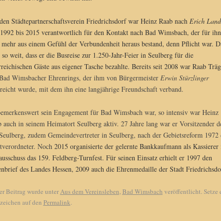
den Städtepartnerschaftsverein Friedrichsdorf war Heinz Raab nach
Erich Land
1992 bis 2015 verantwortlich für den Kontakt nach Bad Wimsbach, der für ihn
s mehr aus einem Gefühl der Verbundenheit heraus bestand, denn Pflicht war. D
 so weit, dass er die Busreise zur 1.250-Jahr-Feier in Seulberg für die
rreichischen Gäste aus eigener Tasche bezahlte. Bereits seit 2008 war Raab Träg
Bad Wimsbacher Ehrenrings, der ihm von
Bürgermeister
Erwin Stürzlinger
reicht wurde, mit dem ihn eine langjährige Freundschaft verband.
emerkenswert sein Engagement für Bad Wimsbach war, so intensiv war Heinz
 auch in seinem Heimatort Seulberg aktiv. 27 Jahre lang war er Vorsitzender d
eulberg, zudem Gemeindevertreter in Seulberg, nach der Gebietsreform 1972
tverordneter. Noch
2015 organisierte der gelernte Bankkaufmann als Kassierer
ausschuss das 159. Feldberg-Turnfest. Für seinen Einsatz erhielt er 1997 den
nbrief des Landes Hessen, 2009 auch die Ehrenmedaille der Stadt Friedrichsdo
er Beitrag wurde unter
Aus dem Vereinsleben
,
Bad Wimsbach
veröffentlicht. Setze 
zeichen auf den
Permalink
.