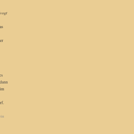
vogt
as
er
es
 dann
 im
rf.
ein