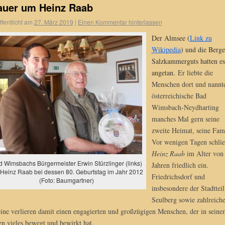
auer um Heinz Raab
ffentlicht am
27. März 2019
|
Einen Kommentar hinterlassen
Der Almsee (
Link zu
Wikipedia
) und die Berge
Salzkammerguts hatten e
angetan.
Er liebte die
Menschen dort und nannt
österreichische Bad
Wimsbach-Neydharting
manches Mal gern seine
zweite Heimat, seine Fami
Vor wenigen Tagen schlie
Heinz Raab
im Alter von
 Wimsbachs Bürgermeister Erwin Stürzlinger (links)
Jahren friedlich ein.
 Heinz Raab bei dessen 80. Geburtstag im Jahr 2012
Friedrichsdorf und
(Foto: Baumgartner)
insbesondere der Stadtteil
Seulberg sowie zahlreich
ine verlieren damit einen engagierten und großzügigen Menschen, der in seine
n vieles bewegt und bewirkt hat.