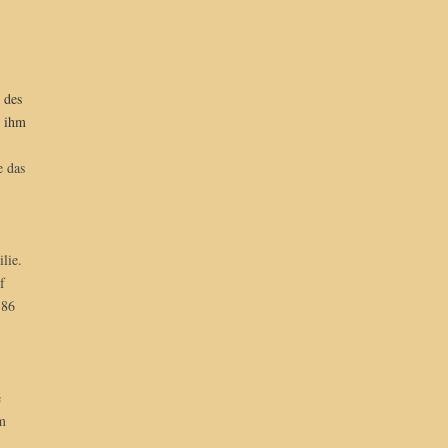
 des
s ihm
e das
lie.
f
 86
e
m