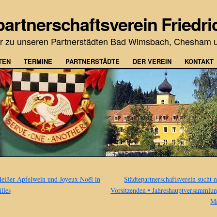
partnerschaftsverein Friedri
r zu unseren Partnerstädten Bad Wimsbach, Chesham u
TEN
TERMINE
PARTNERSTÄDTE
DER VEREIN
KONTAKT
eißer Apfelwein und Joyeux Noël in
Städtepartnerschaftsverein sucht 
lles
Vorsitzenden • Jahreshauptversammlu
M