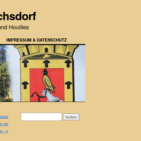
chsdorf
nd Houilles
IMPRESSUM & DATENSCHUTZ
neuen
ng im
ai
→