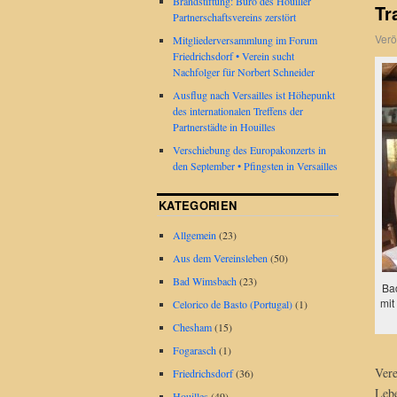
Brandstiftung: Büro des Houiller
Tr
Partnerschaftsvereins zerstört
Verö
Mitgliederversammlung im Forum
Friedrichsdorf • Verein sucht
Nachfolger für Norbert Schneider
Ausflug nach Versailles ist Höhepunkt
des internationalen Treffens der
Partnerstädte in Houilles
Verschiebung des Europakonzerts in
den September • Pfingsten in Versailles
KATEGORIEN
Allgemein
(23)
Aus dem Vereinsleben
(50)
Bad Wimsbach
(23)
Bad
mit
Celorico de Basto (Portugal)
(1)
Chesham
(15)
Fogarasch
(1)
Vere
Friedrichsdorf
(36)
Lebe
Houilles
(49)