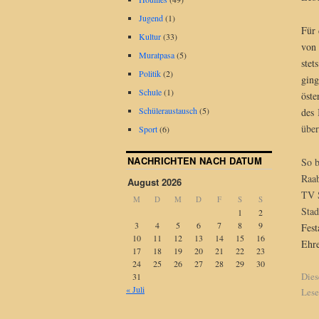
Jugend
(1)
Für 
Kultur
(33)
von 
Muratpasa
(5)
stet
Politik
(2)
ging
Schule
(1)
öste
Schüleraustausch
(5)
des
über
Sport
(6)
NACHRICHTEN NACH DATUM
So b
Raab
August 2026
TV S
M
D
M
D
F
S
S
Stad
1
2
3
4
5
6
7
8
9
Fest
10
11
12
13
14
15
16
Ehre
17
18
19
20
21
22
23
24
25
26
27
28
29
30
Dies
31
« Juli
Lese