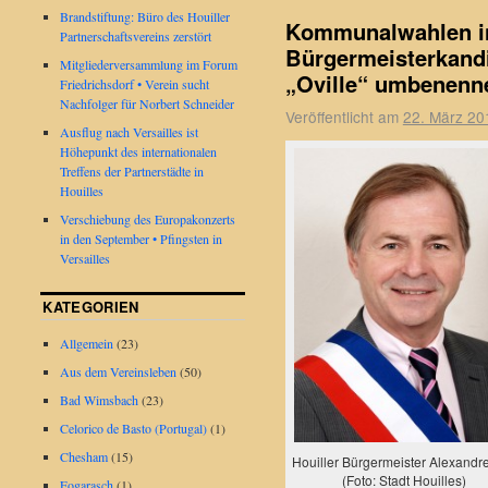
Brandstiftung: Büro des Houiller
Kommunalwahlen in
Partnerschaftsvereins zerstört
Bürgermeisterkandid
Mitgliederversammlung im Forum
„Oville“ umbenenn
Friedrichsdorf • Verein sucht
Nachfolger für Norbert Schneider
Veröffentlicht am
22. März 20
Ausflug nach Versailles ist
Höhepunkt des internationalen
Treffens der Partnerstädte in
Houilles
Verschiebung des Europakonzerts
in den September • Pfingsten in
Versailles
KATEGORIEN
Allgemein
(23)
Aus dem Vereinsleben
(50)
Bad Wimsbach
(23)
Celorico de Basto (Portugal)
(1)
Chesham
(15)
Houiller Bürgermeister Alexandre
(Foto: Stadt Houilles)
Fogarasch
(1)