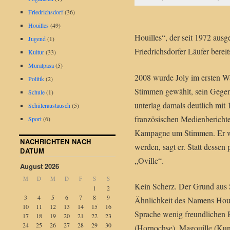
Friedrichsdorf
(36)
Houilles
(49)
Houilles“, der seit 1972 aus
Jugend
(1)
Friedrichsdorfer Läufer berei
Kultur
(33)
Muratpasa
(5)
2008 wurde Joly im ersten W
Politik
(2)
Stimmen gewählt, sein Gegen
Schule
(1)
unterlag damals deutlich mit 
Schüleraustausch
(5)
französischen Medienberichten
Sport
(6)
Kampagne um Stimmen. Er wol
NACHRICHTEN NACH
werden, sagt er. Statt dessen
DATUM
„Oville“.
August 2026
M
D
M
D
F
S
S
Kein Scherz. Der Grund aus 
1
2
3
4
5
6
7
8
9
Ähnlichkeit des Namens Houil
10
11
12
13
14
15
16
Sprache wenig freundlichen
17
18
19
20
21
22
23
24
25
26
27
28
29
30
(Hornochse), Magouille (Kung