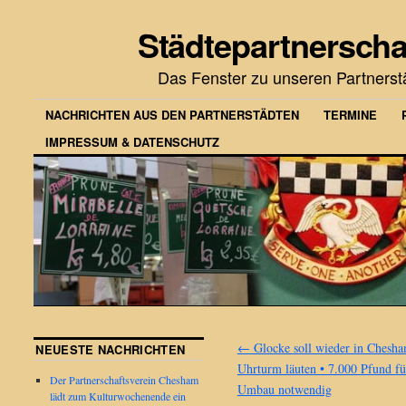
Städtepartnerscha
Das Fenster zu unseren Partners
NACHRICHTEN AUS DEN PARTNERSTÄDTEN
TERMINE
IMPRESSUM & DATENSCHUTZ
←
Glocke soll wieder in Chesh
NEUESTE NACHRICHTEN
Uhrturm läuten • 7.000 Pfund fü
Der Partnerschaftsverein Chesham
Umbau notwendig
lädt zum Kulturwochenende ein