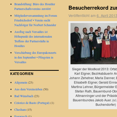
Brandstiftung: Büro des Houiller
Besucherrekord zu
Partnerschaftsvereins zerstört
Veröffentlicht am
6. April 201
Mitgliederversammlung im Forum
Friedrichsdorf • Verein sucht
Nachfolger für Norbert Schneider
Ausflug nach Versailles ist
Höhepunkt des internationalen
Treffens der Partnerstädte in
Houilles
Verschiebung des Europakonzerts
in den September • Pfingsten in
Versailles
Sieger der Mostkost 2013: Or
KATEGORIEN
Karl Eigner, Bezirksbäuerin A
Johann Zehetner, Maria Danner,
Elisabeth Eigner, Gerald Enns
Allgemein
(23)
Martina Lehner, Bürgermeister E
Aus dem Vereinsleben
(50)
Stefan Rath, Bauernbund-O
Altmanninger und der Präside
Bad Wimsbach
(23)
Bauernbundes Jakob Auer. (v.l.
Celorico de Basto (Portugal)
(1)
Buchendorfer)
Chesham
(15)
Fogarasch
(1)