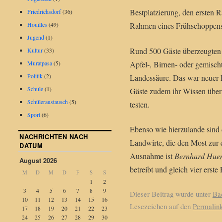
Bestplatzierung, den ersten
Friedrichsdorf
(36)
Rahmen eines Frühschoppens 
Houilles
(49)
Jugend
(1)
Rund 500 Gäste überzeugten s
Kultur
(33)
Apfel-, Birnen- oder gemisch
Muratpasa
(5)
Politik
(2)
Landessäure. Das war neuer 
Schule
(1)
Gäste zudem ihr Wissen über
Schüleraustausch
(5)
testen.
Sport
(6)
Ebenso wie hierzulande sind
NACHRICHTEN NACH
Landwirte, die den Most zur
DATUM
Ausnahme ist
Bernhard Hue
August 2026
betreibt und gleich vier erste
M
D
M
D
F
S
S
1
2
3
4
5
6
7
8
9
Dieser Beitrag wurde unter
Ba
10
11
12
13
14
15
16
Lesezeichen auf den
Permalin
17
18
19
20
21
22
23
24
25
26
27
28
29
30